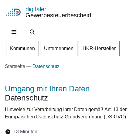
digitaler
Gewerbesteuerbescheid
Direkt zum Kopf der Se
Direkt zum Inhalt
Direkt zum Fuß der Sei
Kommunen
Unternehmen
HKR-Hersteller
Startseite
Datenschutz
Umgang mit Ihren Daten
Datenschutz
Hinweise zur Verarbeitung Ihrer Daten gemäß Art. 13 der
Europäischen Datenschutz-Grundverordnung (DS-GVO)
Lesedauer:
13 Minuten
Öffnet sich in einem neuen Fenster
Öffnet sich in einem neuen Fenster
Öffnet sich in einem neuen Fenst
Öffnet sich in einem neuen F
Öffnet sich in einem ne